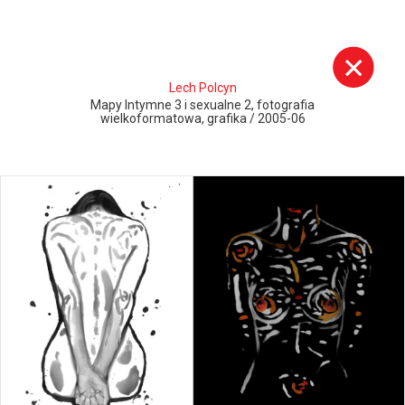
Lech Polcyn
Mapy Intymne 3 i sexualne 2, fotografia
wielkoformatowa, grafika / 2005-06
Szukaj:
Misja i historia wydziału
Publikacje
Opis kierunku studiów
Konkurs Grafika Roku
Program studiów