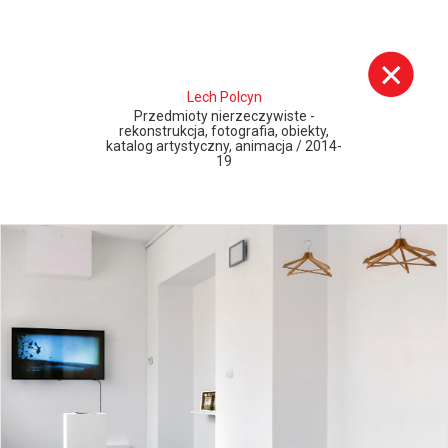
Lech Polcyn
Przedmioty nierzeczywiste -
rekonstrukcja, fotografia, obiekty,
katalog artystyczny, animacja / 2014-
Szukaj:
19
Misja i historia wydziału
Publikacje
Opis kierunku studiów
Konkurs Grafika Roku
Program studiów