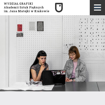
WYDZIAŁ GRAFIKI
Akademii Sztuk Pięknych
im. Jana Matejki w Krakowie
Szukaj:
Misja i historia wydziału
Publikacje
Opis kierunku studiów
Konkurs Grafika Roku
Program studiów