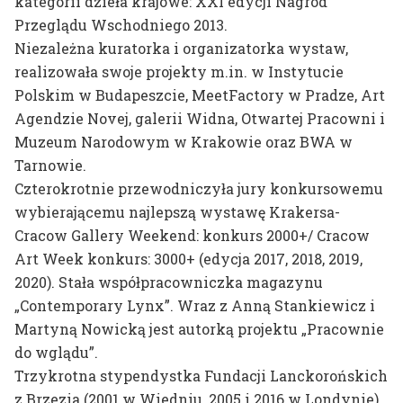
kategorii dzieła krajowe: XXI edycji Nagród
Przeglądu Wschodniego 2013.
Niezależna kuratorka i organizatorka wystaw,
realizowała swoje projekty m.in. w Instytucie
Polskim w Budapeszcie, MeetFactory w Pradze, Art
Agendzie Novej, galerii Widna, Otwartej Pracowni i
Muzeum Narodowym w Krakowie oraz BWA w
Tarnowie.
Czterokrotnie przewodniczyła jury konkursowemu
wybierającemu najlepszą wystawę Krakersa-
Cracow Gallery Weekend: konkurs 2000+/ Cracow
Art Week konkurs: 3000+ (edycja 2017, 2018, 2019,
2020). Stała współpracowniczka magazynu
„Contemporary Lynx”. Wraz z Anną Stankiewicz i
Martyną Nowicką jest autorką projektu „Pracownie
do wglądu”.
Trzykrotna stypendystka Fundacji Lanckorońskich
z Brzezia (2001 w Wiedniu, 2005 i 2016 w Londynie).