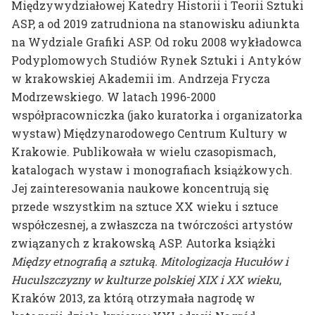
Międzywydziałowej Katedry Historii i Teorii Sztuki
dr hab. prof. ASP
ASP, a od 2019 zatrudniona na stanowisku adiunkta
Mateusz Otręba
na Wydziale Grafiki ASP. Od roku 2008 wykładowca
dr Tomasz Winiarski
Podyplomowych Studiów Rynek Sztuki i Antyków
w krakowskiej Akademii im. Andrzeja Frycza
Modrzewskiego. W latach 1996-2000
współpracowniczka (jako kuratorka i organizatorka
wystaw) Międzynarodowego Centrum Kultury w
Krakowie. Publikowała w wielu czasopismach,
katalogach wystaw i monografiach książkowych.
Jej zainteresowania naukowe koncentrują się
przede wszystkim na sztuce XX wieku i sztuce
współczesnej, a zwłaszcza na twórczości artystów
związanych z krakowską ASP. Autorka książki
Między etnografią a sztuką. Mitologizacja Hucułów i
Huculszczyzny w kulturze polskiej XIX i XX wieku
,
Kraków 2013, za którą otrzymała nagrodę w