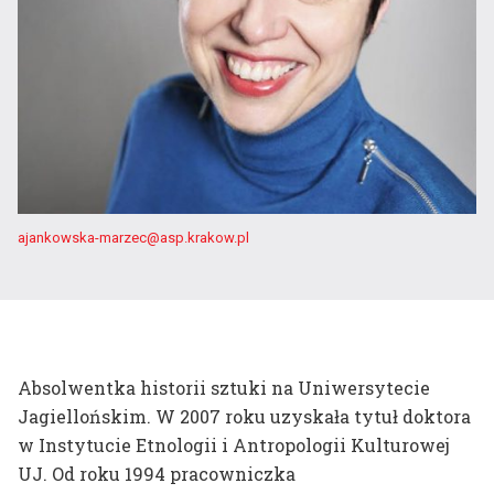
Kompas wizualny
Plany zajęć
Dni Otwartych Drzwi
Harmonogram roku
Wystawa
akademickiego
końcoworoczna
Dyplomy
Zapisy do pracowni
Potwierdzenie efektów
Badania naukowe
ajankowska-marzec@asp.krakow.pl
Instrukcja zakupów
dr hab. prof. ASP
Absolwentka historii sztuki na Uniwersytecie
Aleksandra Toborowicz
Jagiellońskim. W 2007 roku uzyskała tytuł doktora
w Instytucie Etnologii i Antropologii Kulturowej
UJ. Od roku 1994 pracowniczka
dr Marlena Biczak