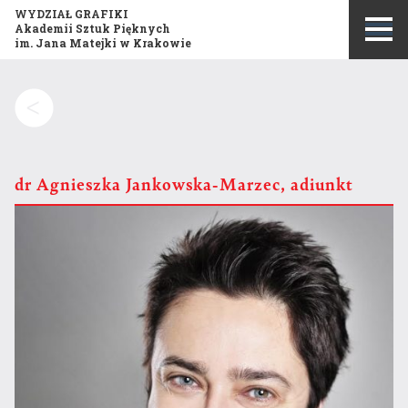
WYDZIAŁ GRAFIKI
Akademii Sztuk Pięknych
im. Jana Matejki w Krakowie
Szukaj:
dr
Agnieszka Jankowska-Marzec, adiunkt
Misja i historia wydziału
Publikacje
Opis kierunku studiów
Konkurs Grafika Roku
Program studiów