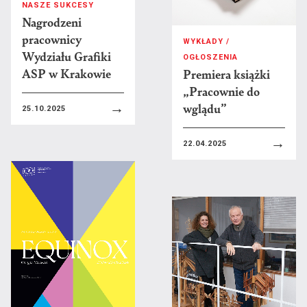
NASZE SUKCESY
Nagrodzeni
pracownicy
Zasady rekrutacji na studia
FACULTY
WYKŁADY /
Wydziału Grafiki
INFORMATION
OGŁOSZENIA
Konsultacje
ASP w Krakowie
Premiera książki
DEPARTMENTS
„Pracownie do
B
Marlena Biczak
LOCATIONS
wglądu”
→
25.10.2025
Artur Blusiewicz
USEFUL
Tomáš Agat Błoński
→
22.04.2025
INFORMATIONS
Ireneusz Borowski
CONTACT
Kacper Bożek
Marta Bożyk
C
Zbigniew Cebula
Bartłomiej Chwilczyński
Mariusz Ciastoń