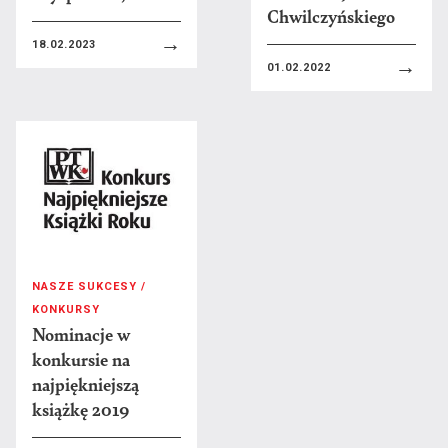
Anna Kusztra
Chwilczyńskiego
→
18.02.2023
M
Edyta Mąsior
→
01.02.2022
Bogdan Miga
Estera Mrówka
N
Szymon Nowak
O
Dorota Ogonowska
Mateusz Otręba
Henryk Ożóg
NASZE SUKCESY /
KONKURSY
P
Urszula Palusińska
Nominacje w
Piotr Panasiewicz
konkursie na
najpiękniejszą
Agata Pankiewicz
książkę 2019
Łukasz Pawlikowski