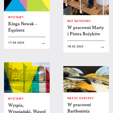
D
Tomasz Daniec
Marcin Dymek
WYSTAWY
BEZ KATEGORII
Kinga Nowak –
F
Jacek Feliks
W pracowni Marty
Equinox
i Piotra Bożyków
G
Kaja Gliwa
→
Ewa Grzesiak
17.04.2024
→
18.02.2023
J
Michał Jandura
Agnieszka Jankowska-Marzec
K
Joanna Kaiser-Plaskowska
Zofia Karpowicz
Marcin Koszałka
NASZE SUKCESY
WYSTAWY
W pracowni
Wyspia,
Paweł Krzywdziak
Bartłomieja
Wyspiański, Wawel