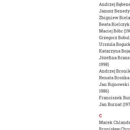
Andrzej Bębene
Plany zajęć
Dni Otwartych Drzwi
Janusz Benedyk
Harmonogram roku
Wystawa końcoworoczna
Zbigniew Biela
akademickiego
Beata Bielczyk
Maciej Bóbr (19
Dyplomy
Grzegorz Bobul
Zapisy do pracowni
Urszula Boguck
Katarzyna Boja
Potwierdzenie efektów
Józefina Brans
Badania naukowe
1998)
Andrzej Bronik
Instrukcja zakupów
Renata Brońka 
Jan Bujnowski 
dr hab. prof. ASP
1986)
Aleksandra Toborowicz
Franciszek Bun
Jan Burnat (19
C
dr Marlena Biczak
Marek Chlanda
dr hab. prof. ASP
Bronisław Chro