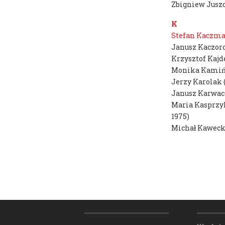
Zbigniew Juszc
F
Jacek Feliks
K
Stefan Kaczmar
G
Kaja Gliwa
Janusz Kaczoro
Ewa Grzesiak
Krzysztof Kajd
Monika Kamińs
Jerzy Karolak 
J
Michał Jandura
Janusz Karwack
Agnieszka Jankowska-Marze
Maria Kasprzy
1975)
K
Joanna Kaiser-Plaskowska
Michał Kawecki
Zofia Karpowicz
Marcin Koszałka
Paweł Krzywdziak
Anna Kusztra
M
Edyta Mąsior