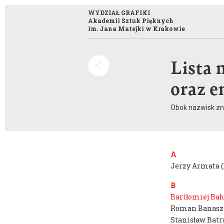
WYDZIAŁ GRAFIKI
Akademii Sztuk Pięknych
im. Jana Matejki w Krakowie
Lista 
Szukaj:
oraz 
Obok nazwisk znaj
A
Jerzy Armata (
Misja i historia wydziału
B
Publikacje
Bartłomiej Bału
Opis kierunku studiów
Konkurs Grafika Roku
Roman Banasze
Program studiów
Kompas wizualny
Stanisław Batr