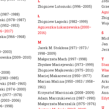
L
Zofi
dr hab. prof. ASP
Zbigniew Lutomski (1996–2005)
Grze
Aleksandra
Agni
(1987–1988)
Ł
Zbig
Toborowicz
ki (1978–1987)
Zbigniew Łagocki (1982–1999)
Wojc
(1952–1953)
Agnieszka Łukaszewska (2000–
16–2017)
2016)
Ś
dr Marlena Biczak
ka (1966–1968)
Mich
M
dr hab. prof. ASP
Jan 
Jacek M. Stokłosa (1971–1973 /
Mateusz Otręba
Jerz
8–2003)
1998–2009)
owska (2009–2010)
dr Tomasz
Małgorzata Mach (1997–1998)
T
Winiarski
Zbysław Maciejewski (1973–1999)
Stan
Zbigniew Majkowski (1975–2011)
Wład
–2008)
Maciej Makarewicz (1950–1977)
Kami
(1983–1985)
Marian Malina (1950–1953 / 1958–
Arka
ski (1945–1965)
1961)
Piot
ki (1974–2000)
Krzysztof Marciniak (2008–2009)
Anna
 (1977–1978)
Adam Marczukiewicz (1987–1990)
Edyt
 (2003–2006)
Małgorzata Marszalik (1975–1976)
96–1998)
U