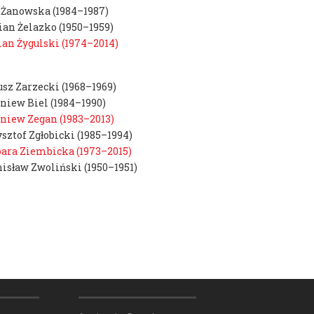
 Żanowska (1984–1987)
an Żelazko (1950–1959)
n Żygulski (1974–2014)
sz Zarzecki (1968–1969)
niew Biel (1984–1990)
ra
niew Zegan (1983–2013)
sztof Zgłobicki (1985–1994)
ara Ziembicka (1973–2015)
ska-Marzec
isław Zwoliński (1950–1951)
r-Plaskowska
cz
łka
ziak