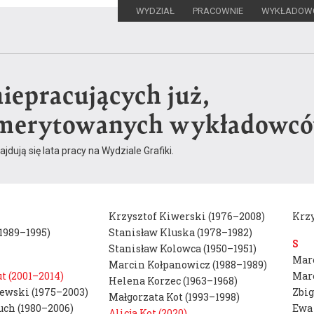
WYDZIAŁ
PRACOWNIE
WYKŁADOW
niepracujących już,
Szukaj:
emerytowanych wykładowcó
dują się lata pracy na Wydziale Grafiki.
Krzysztof Kiwerski (1976–2008)
Krzy
1989–1995)
Stanisław Kluska (1978–1982)
S
Stanisław Kolowca (1950–1951)
Mare
Marcin Kołpanowicz (1988–1989)
t (2001–2014)
Mare
Misja i historia
Helena Korzec (1963–1968)
Opis kierunku stu
wski (1975–2003)
Zbig
Małgorzata Kot (1993–1998)
wydziału
Program studiów
uch (1980–2006)
Ewa 
Alicja Kot (2020)