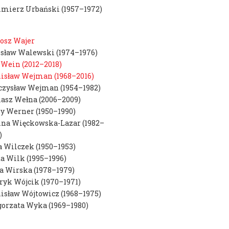
na studia
imierz Urbański (1957–1972)
osz Wajer
ak
sław Walewski (1974–1976)
icz
Wein (2012–2018)
isław Wejman (1968–2016)
łoński
czysław Wejman (1954–1982)
wski
asz Wełna (2006–2009)
y Werner (1950–1990)
ina Więckowska-Lazar (1982–
)
a Wilczek (1950–1953)
ula
a Wilk (1995–1996)
wilczyński
 Wirska (1978–1979)
oń
yk Wójcik (1970–1971)
isław Wójtowicz (1968–1975)
orzata Wyka (1969–1980)
ec
k