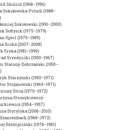
ld Skulicz (1968–1996)
 Sokołowska-Pituch (1988–
u
)
łomiej Sokołowski (1991–2000)
k Sołtysik (1975–1979)
an Speil (1975–1989)
i
a Sroka (2007–2008)
k Sroka (1981–1990)
ektów
ad Srzednicki (1950–1967)
m Stalony-Dobrzański (1950–
)
w
yk Starzyński (1950–1971)
or Stojanowski (1969–1971)
niusz Struś (1970–1972)
rzyna Struszkiewicz-
urkiewicz (1954–1957)
na Styrylska (2006–2010)
Szancenbach (1968–1972)
ej Szempliński (1978–1981)