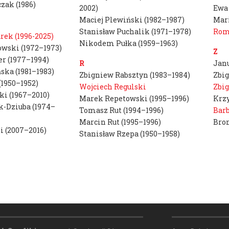
zak (1986)
2002)
Ewa
F
Jacek Feliks
Maciej Plewiński (1982–1987)
Mari
Stanisław Puchalik (1971–1978)
Roma
ek (1996-2025)
Nikodem Pułka (1959–1963)
G
Kaja Gliwa
wski (1972–1973)
Z
Ewa Grzesiak
er (1977–1994)
R
Janu
ka (1981–1983)
Zbigniew Rabsztyn (1983–1984)
Zbig
(1950–1952)
J
Michał Jandu
Wojciech Regulski
Zbig
i (1967–2010)
Marek Repetowski (1995–1996)
Krzy
c
k-Dziuba (1974–
Tomasz Rut (1994–1996)
Barb
Agnieszka Jankow
Marcin Rut (1995–1996)
Bron
 (2007–2016)
Stanisław Rzepa (1950–1958)
K
Joanna Kaise
#ASP
Zofia Karpowi
Kraków
Marcin Kosza
#Wydział
Paweł Krzywd
Grafiki
Anna Kusztra
#Wystawa
M
Edyta Mąsior