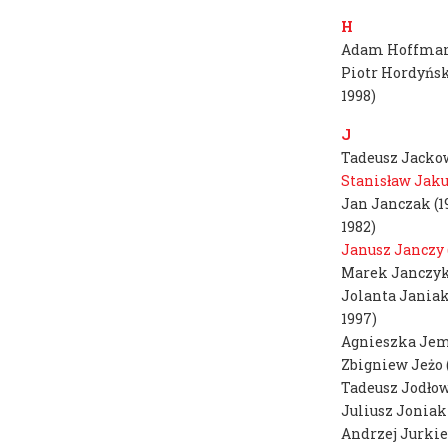
Zasady rekrutacji na studia
FACULTY
H
INFORMATION
Konsultacje
Adam Hoffman
DEPARTMENTS
Piotr Hordyński
B
Marlena Biczak
1998)
LOCATIONS
Artur Blusiewicz
USEFUL
J
Tomáš Agat Błoński
Tadeusz Jackow
INFORMATIONS
Stanisław Jaku
Ireneusz Borowski
CONTACT
Jan Janczak (1
Kacper Bożek
1982)
Marta Bożyk
Janusz Janczy 
Marek Janczyk
C
Zbigniew Cebula
Jolanta Janiak
1997)
Bartłomiej Chwilczyński
Agnieszka Jemi
Mariusz Ciastoń
Zbigniew Jeżo 
Tadeusz Jodłow
D
Tomasz Daniec
Juliusz Joniak
Andrzej Jurkie
Marcin Dymek