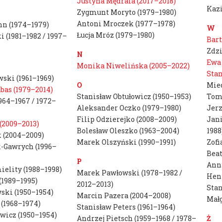
Zasady rekrutacji 
FACULTY
Justyna Mędrala (2017–2018)
Kaz
Zygmunt Moryto (1979–1980)
INFORMATION
Konsultacje
Antoni Mroczek (1977–1978)
n (1974–1979)
W
DEPARTMENTS
Łucja Mróz (1979–1980)
 (1981–1982 / 1997–
Bart
B
Marlena Bicz
LOCATIONS
Zdzi
N
Artur Blusiew
Ewa 
USEFUL
Monika Niwelińska (2005–2022)
Stan
Tomáš Agat B
ski (1961–1969)
INFORMATIONS
O
Mie
bas (1979–2014)
Ireneusz Boro
CONTACT
Stanisław Obtułowicz (1950–1953)
Tom
964–1967 / 1972–
Kacper Bożek
Aleksander Oczko (1979–1980)
Jerz
Filip Odzierejko (2008–2009)
Jan
Marta Bożyk
(2009–2013)
Bolesław Oleszko (1963–2004)
1988
 (2004–2009)
Marek Olszyński (1990–1991)
Zofi
C
Zbigniew Ceb
-Gawrych (1996–
Beat
Bartłomiej Ch
P
Anna
elity (1988–1998)
Marek Pawłowski (1978–1982 /
Mariusz Ciast
Henr
(1989–1995)
2012–2013)
Stan
ski (1950–1954)
Marcin Pazera (2004–2008)
Małg
D
Tomasz Dani
 (1968–1974)
Stanisław Peters (1961–1964)
wicz (1950–1954)
Marcin Dyme
Andrzej Pietsch (1959–1968 / 1978–
Ż