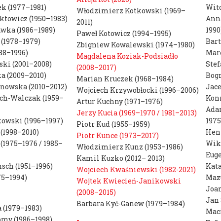
Publikacje
k (1977–1981)
Wito
Włodzimierz Kotkowski (1969–
Plany zajęć
towicz (1950–1983)
Anna
Konkurs Grafika
2011)
Harmonogram rok
wka (1986–1989)
1990
Paweł Kotowicz (1994–1995)
Roku
 (1978–1979)
akademickiego
Bart
Zbigniew Kowalewski (1974–1980)
Kompas wizualny
88–1996)
Mare
Magdalena Koziak-Podsiadło
Dyplomy
ski (2001–2008)
Stef
(2008–2017)
Dni Otwartych
Zapisy do pracown
a (2009–2010)
Bogn
Marian Kruczek (1968–1984)
Drzwi
nowska (2010–2012)
Jace
Wojciech Krzywobłocki (1996–2006)
Potwierdzenie ef
ch-Walczak (1959–
Konr
Wystawa
Artur Kuchny (1971–1976)
Badania naukowe
Ada
Jerzy Kucia (1969–1970 / 1981–2013)
końcoworoczna
owski (1996–1997)
1975
Instrukcja zakupó
Piotr Kud (1955–1959)
(1998–2010)
Henr
Piotr Kunce (1973–2017)
(1975–1976 / 1985–
Wikt
Włodzimierz Kunz (1953–1986)
Euge
Kamil Kuzko (2012– 2013)
sch (1951–1996)
Kata
Wojciech Kwaśniewski (1982-2021)
75–1994)
Maz
Wojtek Kwiecień-Janikowski
Joan
(2008–2015)
Jan 
Barbara Kyć-Ganew (1979–1984)
 (1979–1983)
Maci
my (1986–1998)