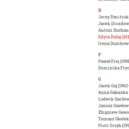
Mateusz Otręba
D
dr Tomasz Winiarski
Jerzy Dmitruk 
Jacek Drozdows
Antoni Duchan 
Edyta Dufaj (20
Irena Dunikows
F
Paweł Frej (199
Dominika Fryc
G
Jacek Gaj (1962
Anna Gałuszka 
Ludwik Gardow
Janusz Gawłows
Zbigniew Gawor
Tomasz Głodek
Piotr Grzyb (19