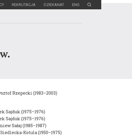
CY
REKRUTACJA
DZIEKANAT
ENG
w.
sztof Rzepecki (1983–2003)
k Sajduk (1975–1976)
k Sajduk (1975–1976)
diów
niew Sałaj (1985–1987)
Siedlecka-Kotula (1950–1975)