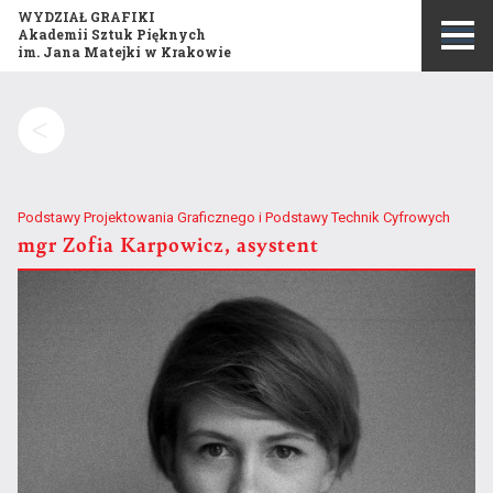
WYDZIAŁ GRAFIKI
Akademii Sztuk Pięknych
im. Jana Matejki w Krakowie
Szukaj:
Podstawy Projektowania Graficznego i Podstawy Technik Cyfrowych
mgr
Zofia Karpowicz, asystent
Misja i historia wydziału
Publikacje
Opis kierunku studiów
Konkurs Grafika Roku
Program studiów