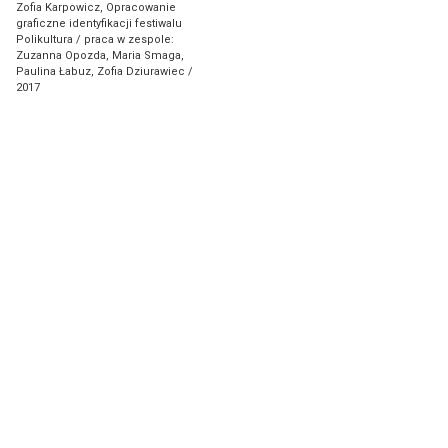
Mariusz Ciastoń
Zofia Karpowicz, Opracowanie
graficzne identyfikacji festiwalu
Polikultura / praca w zespole:
D
Tomasz Daniec
Zuzanna Opozda, Maria Smaga,
Paulina Łabuz, Zofia Dziurawiec /
Marcin Dymek
2017
F
Jacek Feliks
G
Kaja Gliwa
Ewa Grzesiak
J
Michał Jandura
Agnieszka Jankowska-Marzec
K
Joanna Kaiser-Plaskowska
Zofia Karpowicz
Marcin Koszałka