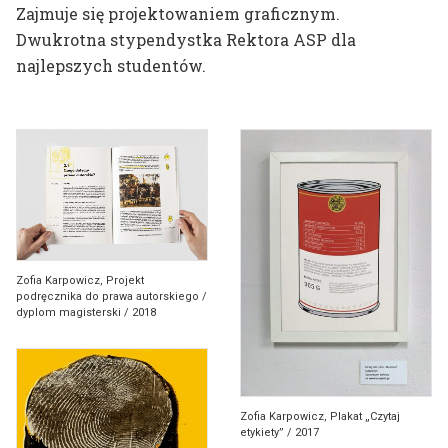
Zajmuje się projektowaniem graficznym.
dr hab. prof. ASP
Dwukrotna stypendystka Rektora ASP dla
Mateusz Otręba
najlepszych studentów.
dr Tomasz Winiarski
Zofia Karpowicz, Projekt
podręcznika do prawa autorskiego /
dyplom magisterski / 2018
Zofia Karpowicz, Plakat „Czytaj
etykiety” / 2017