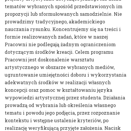
dr hab. prof. ASP
tematów wybranych spośród przedstawionych im
Mateusz Otręba
propozycji lub sformułowanych samodzielnie. Nie
prowadzimy tradycyjnego, akademickiego
dr Tomasz Winiarski
nauczania rysunku. Koncentrujemy się na treści i
formie realizowanych zadań, które w naszej
Pracowni nie podlegają żadnym ograniczeniom
dotyczącym środków kreacji. Celem programu
Pracowni jest doskonalenie warsztatu
artystycznego w obszarze wybranych mediów,
ugruntowanie umiejętności doboru i wykorzystania
adekwatnych środków w realizacji własnych
koncepcji oraz pomoc w kształtowaniu języka
wypowiedzi artystycznej przez studenta. Działania
prowadzą od wybrania lub określenia własnego
tematu i powodu jego podjęcia, przez rozpoznanie
kontekstu i wstępne ustalenie kryteriów, po
realizację weryfikującą przyjęte założenia. Nacisk