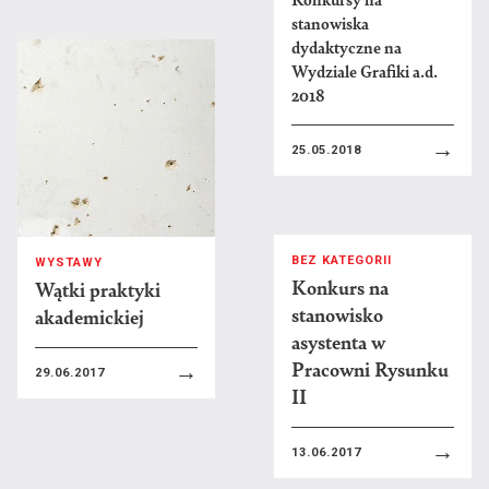
V
Dariusz Vasina
stanowiska
dydaktyczne na
W
Waldemar Węgrzyn
Wydziale Grafiki a.d.
2018
Natalia Wiernik
Tomasz Winiarski
→
25.05.2018
Katarzyna Wójcicka
Jakub Woynarowski
Ż
Małgorzata Żak
BEZ KATEGORII
WYSTAWY
Konkurs na
Wątki praktyki
*
stanowisko
akademickiej
Na naszym wydziale uczyli
asystenta w
także...
Pracowni Rysunku
→
29.06.2017
II
→
13.06.2017