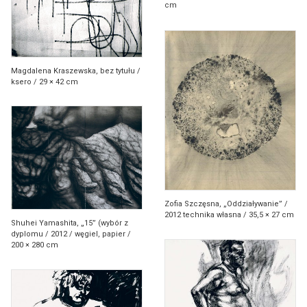
CONTACT
cm
Kacper Bożek
Marta Bożyk
C
Zbigniew Cebula
Magdalena Kraszewska, bez tytułu /
ksero / 29 × 42 cm
Bartłomiej Chwilczyński
Mariusz Ciastoń
D
Tomasz Daniec
Marcin Dymek
F
Jacek Feliks
Zofia Szczęsna, „Oddziaływanie” /
2012 technika własna / 35,5 × 27 cm
Shuhei Yamashita, „15” (wybór z
G
Kaja Gliwa
dyplomu / 2012 / węgiel, papier /
200 × 280 cm
Ewa Grzesiak
J
Michał Jandura