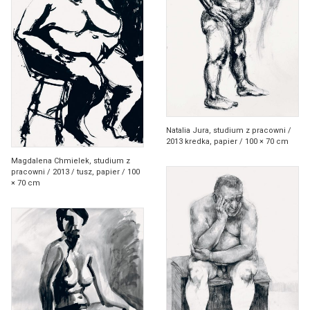
Agnieszka Jankowska-Marzec
K
Joanna Kaiser-Plaskowska
Zofia Karpowicz
Marcin Koszałka
Paweł Krzywdziak
Natalia Jura, studium z pracowni /
Anna Kusztra
2013 kredka, papier / 100 × 70 cm
Magdalena Chmielek, studium z
M
Edyta Mąsior
pracowni / 2013 / tusz, papier / 100
× 70 cm
Bogdan Miga
Estera Mrówka
N
Szymon Nowak
O
Dorota Ogonowska
Mateusz Otręba