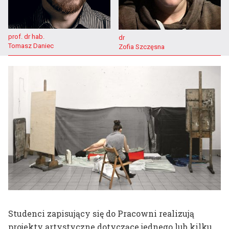
Kompas wizualny
Plany zajęć
Dni Otwartych Drzwi
Harmonogram roku
Wystawa
prof. dr hab.
dr
akademickiego
Tomasz Daniec
Zofia Szczęsna
końcoworoczna
Dyplomy
Zapisy do pracowni
Potwierdzenie efektów
Badania naukowe
Instrukcja zakupów
dr hab. prof. ASP
Aleksandra Toborowicz
Studenci zapisujący się do Pracowni realizują
dr Marlena Biczak
projekty artystyczne dotyczące jednego lub kilku