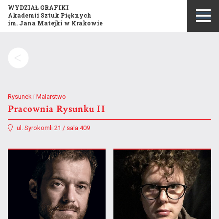
WYDZIAŁ GRAFIKI
Akademii Sztuk Pięknych
im. Jana Matejki w Krakowie
Szukaj:
Rysunek i Malarstwo
Pracownia Rysunku II
ul. Syrokomli 21 / sala 409
Misja i historia wydziału
Publikacje
Opis kierunku studiów
Konkurs Grafika Roku
Program studiów