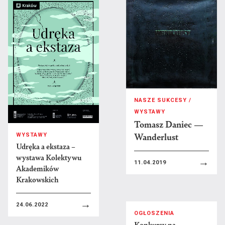
Robert Sowa
Jakub Sowiński
Edyta Stajniak
Maja Starakiewicz
Marcin Surzycki
Karol Szafran
Zofia Szczęsna
NASZE SUKCESY /
Wojciech Szybist
WYSTAWY
Tomasz Daniec —
Monika Szydłowska
Wanderlust
WYSTAWY
Udręka a ekstaza –
Ś
Krzysztof Świętek
wystawa Kolektywu
→
11.04.2019
Akademików
T
Aleksandra Toborowicz
Krakowskich
Krzysztof Tomalski
→
Joanna Tyborowska
24.06.2022
OGŁOSZENIA
Konkursy na