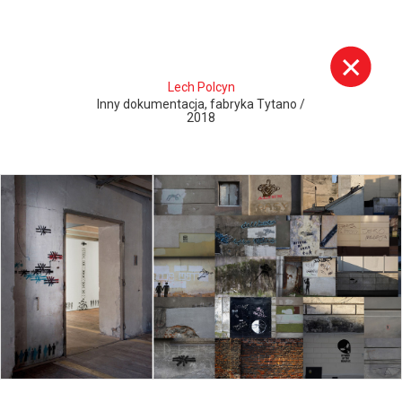
Lech Polcyn
Inny dokumentacja, fabryka Tytano /
2018
Szukaj:
Misja i historia wydziału
Publikacje
Opis kierunku studiów
Konkurs Grafika Roku
Program studiów