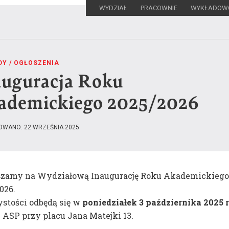
WYDZIAŁ
PRACOWNIE
WYKŁADOW
DY
/
OGŁOSZENIA
auguracja Roku
Szukaj:
ademickiego 2025/2026
OWANO: 22 WRZEŚNIA 2025
szamy na Wydziałową Inaugurację Roku Akademickieg
026.
stości odbędą się w
poniedziałek 3 października 2025 
Misja i historia
Opis kierunku stu
 ASP przy placu Jana Matejki 13.
wydziału
Program studiów