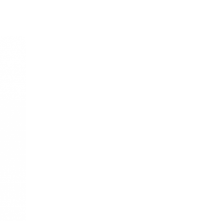
u
i
ektów
w