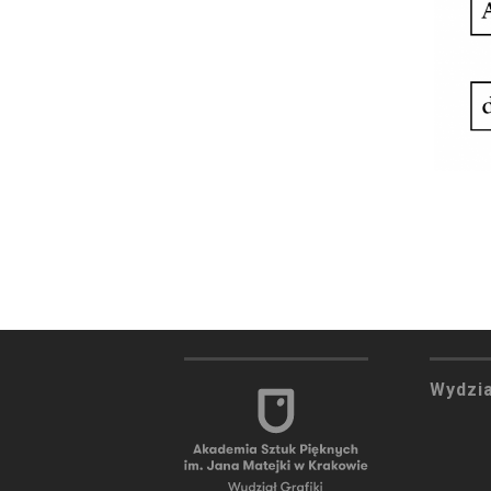
C
Zbigniew Cebula
Bartłomiej Chwilczyński
Mariusz Ciastoń
D
Tomasz Daniec
Marcin Dymek
F
Jacek Feliks
G
Kaja Gliwa
Ewa Grzesiak
J
Michał Jandura
Wydzia
Agnieszka Jankowska-Marze
K
Joanna Kaiser-Plaskowska