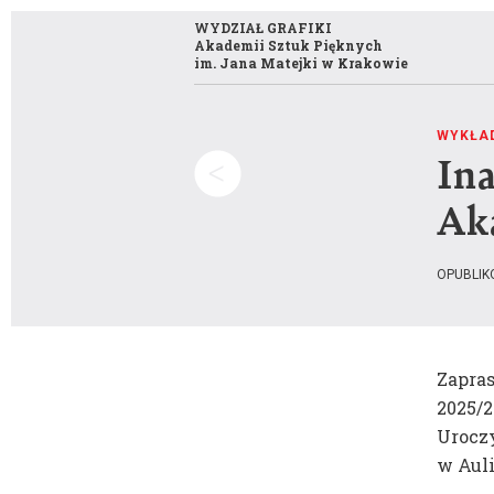
WYDZIAŁ GRAFIKI
Akademii Sztuk Pięknych
im. Jana Matejki w Krakowie
WYKŁA
In
Szukaj:
Ak
OPUBLIK
Misja i historia wydziału
Zapra
2025/2
Publikacje
Uroczy
Opis kierunku studiów
Konkurs Grafika Roku
w Auli
Program studiów
Kompas wizualny