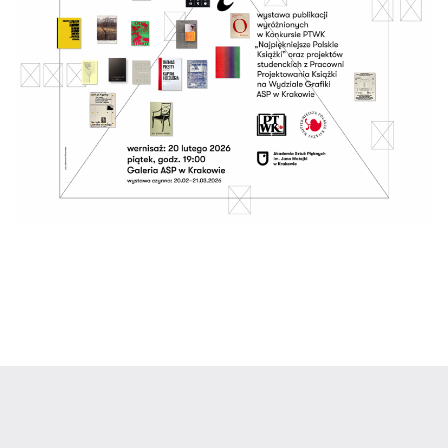
C
Zbigniew Cebula
Bartłomiej Chwilczyński
Mariusz Ciastoń
D
Tomasz Daniec
Marcin Dymek
F
Jacek Feliks
G
Kaja Gliwa
Ewa Grzesiak
J
Michał Jandura
Agnieszka Jankowska-Marzec