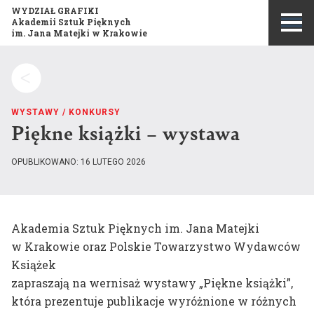
WYDZIAŁ GRAFIKI
Akademii Sztuk Pięknych
im. Jana Matejki w Krakowie
Szukaj:
WYSTAWY
/
KONKURSY
Piękne książki – wystawa
OPUBLIKOWANO: 16 LUTEGO 2026
Akademia Sztuk Pięknych im. Jana Matejki
w Krakowie oraz Polskie Towarzystwo Wydawców
Misja i historia wydziału
Książek
Publikacje
zapraszają na wernisaż wystawy „Piękne książki”,
Opis kierunku studiów
Konkurs Grafika Roku
która prezentuje publikacje wyróżnione w różnych
Program studiów