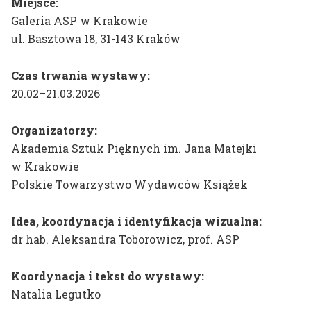
Miejsce:
dr hab. prof. ASP
Galeria ASP w Krakowie
Mateusz Otręba
ul. Basztowa 18, 31-143 Kraków
dr Tomasz Winiarski
Czas trwania wystawy:
20.02–21.03.2026
Organizatorzy:
Akademia Sztuk Pięknych im. Jana Matejki
w Krakowie
Polskie Towarzystwo Wydawców Książek
Idea, koordynacja i identyfikacja wizualna:
dr hab. Aleksandra Toborowicz, prof. ASP
Koordynacja i tekst do wystawy:
Natalia Legutko