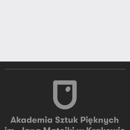
K
Joanna Kaiser-Plaskowska
Zofia Karpowicz
Marcin Koszałka
Paweł Krzywdziak
Anna Kusztra
M
Edyta Mąsior
Bogdan Miga
Estera Mrówka
N
Szymon Nowak
O
Dorota Ogonowska
Mateusz Otręba
#ASP Kraków
#Wydział Grafiki
Henryk Ożóg
#Wystawa
#konkurs