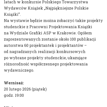
Kompas wizualny
latach w konkursie Polskiego Towarzystwa
Plany zajęć
Wydawców Książek „Najpiękniejsze Polskie
Dni Otwartych Drzwi
Harmonogram roku
Książki”.
Wystawa
akademickiego
Na wystawie będzie można zobaczyć także projekty
końcoworoczna
studenckie z Pracowni Projektowania Książki
Dyplomy
na Wydziale Grafiki ASP w Krakowie. Ogółem
Zapisy do pracowni
zaprezentowanych zostanie około 100 publikacji
Potwierdzenie efektów
autorstwa 60 projektantek i projektantów –
od nagradzanych realizacji konkursowych
Badania naukowe
po wybrane projekty studenckie, ukazujące
Instrukcja zakupów
różnorodność współczesnego projektowania
wydawniczego.
dr hab. prof. ASP
Wernisaż:
Aleksandra Toborowicz
20 lutego 2026 (piątek)
godz. 19:00
dr Marlena Biczak