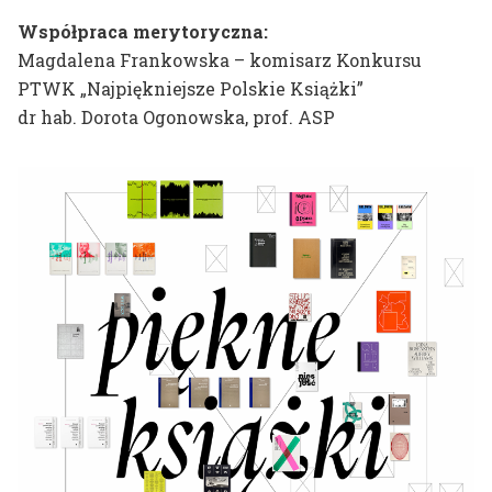
Współpraca merytoryczna:
Magdalena Frankowska – komisarz Konkursu
PTWK „Najpiękniejsze Polskie Książki”
dr hab. Dorota Ogonowska, prof. ASP
Zasady rekrutacji na studia
FACULTY
INFORMATION
Konsultacje
DEPARTMENTS
B
Marlena Biczak
LOCATIONS
Artur Blusiewicz
USEFUL
Tomáš Agat Błoński
INFORMATIONS
Ireneusz Borowski
CONTACT
Kacper Bożek
Marta Bożyk