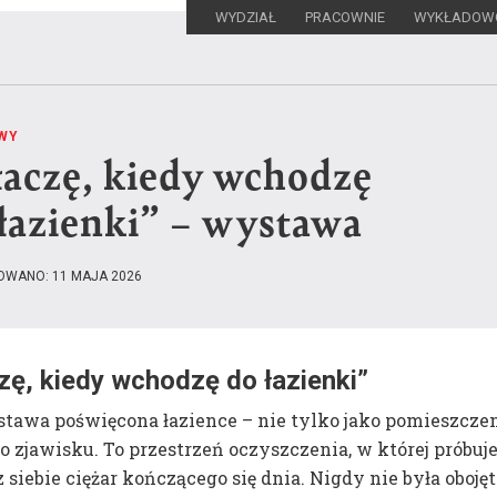
WYDZIAŁ
PRACOWNIE
WYKŁADOW
WY
łaczę, kiedy wchodzę
Szukaj:
łazienki” – wystawa
OWANO: 11 MAJA 2026
zę, kiedy wchodzę do łazienki”
tawa poświęcona łazience – nie tylko jako pomieszczen
Misja i historia
ko zjawisku. To przestrzeń oczyszczenia, w której próbu
Opis kierunku stu
wydziału
 siebie ciężar kończącego się dnia. Nigdy nie była oboję
Program studiów