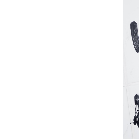
Bartłomiej Chwilczyński
Mariusz Ciastoń
D
Tomasz Daniec
Marcin Dymek
F
Jacek Feliks
G
Kaja Gliwa
Ewa Grzesiak
J
Michał Jandura
Agnieszka Jankowska-Marze
K
Joanna Kaiser-Plaskowska
Zofia Karpowicz