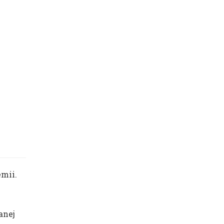
mii.
anej