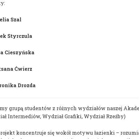
y:
dr hab. prof. ASP
Aleksandra
lia Szal
Toborowicz
ek Styrczula
dr Marlena Biczak
a Cieszyńska
dr hab. prof. ASP
Mateusz Otręba
sana Ćwierz
dr Tomasz
Winiarski
onika Drozda
śmy grupą studentów z różnych wydziałów naszej Akade
ał Intermediów, Wydział Grafiki, Wydział Rzeźby)
rojekt koncentruje się wokół motywu łazienki – rozumi