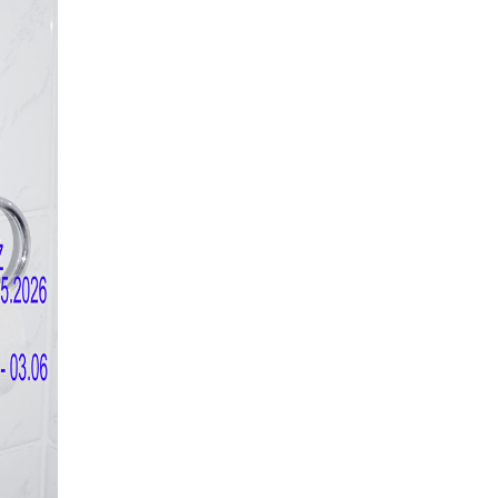
wilczyński
oń
ec
k
ra
ska-Marzec
r-Plaskowska