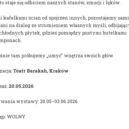
to staje się odbiciem naszych stanów, emocji i lęków.
Publikacje
Plany zajęć
Konkurs Grafika
Harmonogram rok
i kafelkami ścian od spojrzeń innych, pozostajemy sam
Roku
akademickiego
ani na dialog ze strumieniem własnych myśli, odbijają
Kompas wizualny
 chłodnych płytek, gdzieś pomiędzy pustymi butelkami
Dyplomy
amponach.
Dni Otwartych
Zapisy do pracown
Drzwi
Potwierdzenie ef
śnie tam próbujemy „umyć” wnętrza swoich głów.
Wystawa
Badania naukowe
końcoworoczna
zacja:
Teatr Barakah, Kraków
Instrukcja zakupó
saż:
20.05.2026
rwania wystawy: 20.05–03.06.2026
ęp: WOLNY