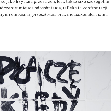
lko jako fizyczna przestrzeń, lecz także jako szczególne
dczenie: miejsce odosobnienia, refleksji i konfrontacji
nymi emocjami, przeszłością oraz niedoskonałościami.
Zasady rekrutacji 
FACULTY
INFORMATION
Konsultacje
DEPARTMENTS
B
Marlena Bicz
LOCATIONS
Artur Blusiew
USEFUL
Tomáš Agat B
INFORMATIONS
Ireneusz Boro
CONTACT
Kacper Bożek
Marta Bożyk
C
Zbigniew Ceb