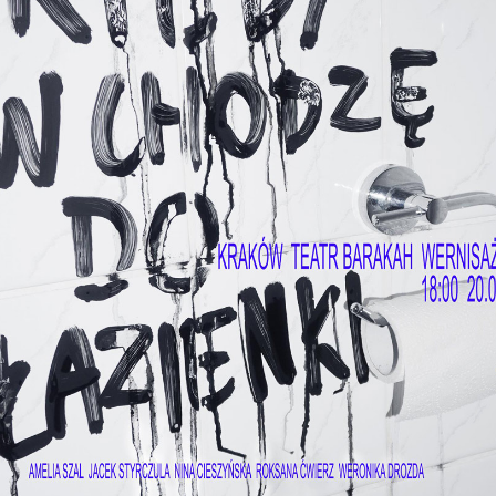
Bartłomiej Ch
Mariusz Ciast
D
Tomasz Dani
Marcin Dyme
F
Jacek Feliks
G
Kaja Gliwa
Ewa Grzesiak
J
Michał Jandu
c
Agnieszka Jankow
K
Joanna Kaise