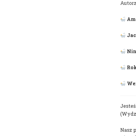
Autorz
Mateusz Otręba
dr Tomasz Winiarski
Ame
Jac
Nin
Rok
Wer
Jeste
(Wydzi
Nasz p