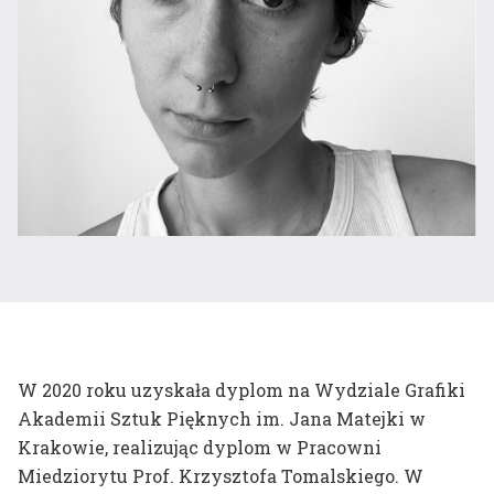
Kompas wizualny
Plany zajęć
Dni Otwartych Drzwi
Harmonogram roku
Wystawa
akademickiego
końcoworoczna
Dyplomy
Zapisy do pracowni
Potwierdzenie efektów
Badania naukowe
Instrukcja zakupów
dr hab. prof. ASP
W 2020 roku uzyskała dyplom na Wydziale Grafiki
Aleksandra Toborowicz
Akademii Sztuk Pięknych im. Jana Matejki w
Krakowie, realizując dyplom w Pracowni
dr Marlena Biczak
Miedziorytu Prof. Krzysztofa Tomalskiego. W