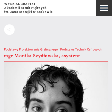
WYDZIAŁ GRAFIKI
Akademii Sztuk Pięknych
im. Jana Matejki w Krakowie
Szukaj:
Podstawy Projektowania Graficznego i Podstawy Technik Cyfrowych
mgr
Monika Szydłowska, asystent
Misja i historia wydziału
Publikacje
Opis kierunku studiów
Konkurs Grafika Roku
Program studiów