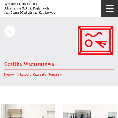
WYDZIAŁ GRAFIKI
Akademii Sztuk Pięknych
im. Jana Matejki w Krakowie
Szukaj:
Grafika Warsztatowa
Kierownik katedry:
Krzysztof Tomalski
Misja i historia wydziału
Publikacje
Opis kierunku studiów
Konkurs Grafika Roku
Program studiów