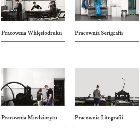
Kompas wizualny
Plany zajęć
Dni Otwartych Drzwi
Harmonogram roku
Wystawa
akademickiego
końcoworoczna
Pracownia Wklęsłodruku
Pracownia Serigrafii
Dyplomy
Zapisy do pracowni
Potwierdzenie efektów
Badania naukowe
Instrukcja zakupów
dr hab. prof. ASP
Aleksandra Toborowicz
Pracownia Miedziorytu
Pracownia Litografii
dr Marlena Biczak