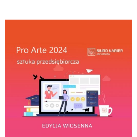
Łukasz Pawlikowski
Alicja Pismenko-Sobczyk
Lech Polcyn
R
Marta Anna Raczek-Karcz
Anna Rakoczy
S
Jakub Skoczek
Katarzyna Skrobiszewska
Wojciech Sobczyk
Robert Sowa
Jakub Sowiński
Edyta Stajniak
Maja Starakiewicz
Marcin Surzycki