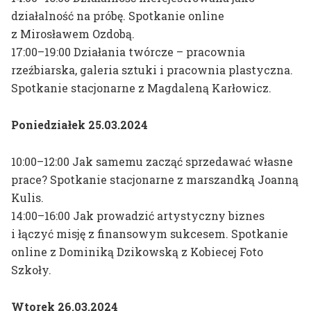
Mariusz Ciastoń
działalność na próbę. Spotkanie online
z Mirosławem Ozdobą.
D
Tomasz Daniec
17:00–19:00 Działania twórcze – pracownia
Marcin Dymek
rzeźbiarska, galeria sztuki i pracownia plastyczna.
Spotkanie stacjonarne z Magdaleną Karłowicz.
F
Jacek Feliks
Poniedziałek 25.03.2024
G
Kaja Gliwa
Ewa Grzesiak
10:00–12:00 Jak samemu zacząć sprzedawać własne
prace? Spotkanie stacjonarne z marszandką Joanną
J
Michał Jandura
Kulis.
14:00–16:00 Jak prowadzić artystyczny biznes
Agnieszka Jankowska-Marzec
i łączyć misję z finansowym sukcesem. Spotkanie
online z Dominiką Dzikowską z Kobiecej Foto
K
Joanna Kaiser-Plaskowska
Szkoły.
Zofia Karpowicz
Marcin Koszałka
Wtorek 26.03.2024