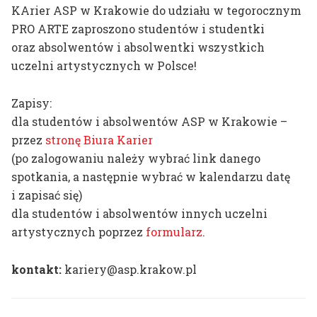
Kompas wizualny
KArier ASP w Krakowie do udziału w tegorocznym
Plany zajęć
Dni Otwartych Drzwi
PRO ARTE zaproszono studentów i studentki
Harmonogram roku
oraz absolwentów i absolwentki wszystkich
Wystawa
akademickiego
uczelni artystycznych w Polsce!
końcoworoczna
Dyplomy
Zapisy:
Zapisy do pracowni
dla studentów i absolwentów ASP w Krakowie –
Potwierdzenie efektów
przez
stronę Biura Karier
Badania naukowe
(po zalogowaniu należy wybrać link danego
spotkania, a następnie wybrać w kalendarzu datę
Instrukcja zakupów
i zapisać się)
dla studentów i absolwentów innych uczelni
artystycznych poprzez
formularz
.
dr hab. prof. ASP
Aleksandra Toborowicz
kontakt:
kariery@asp.krakow.pl
dr Marlena Biczak