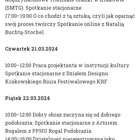
(SMTG). Spotkanie stacjonarne.
17:00–19:00 O co chodzi z tą sztuką, czyli jak ogarnąć
swój proces twórczy Spotkanie online z Natalią
Zasady rekrutacji na studia
FACULTY
Buchtą-Stochel.
INFORMATION
Konsultacje
Czwartek 21.03.2024
DEPARTMENTS
B
Marlena Biczak
LOCATIONS
10:00–12:00 Praca projektanta w instytucji kultury.
Artur Blusiewicz
USEFUL
Spotkanie stacjonarne z Działem Designu
Tomáš Agat Błoński
INFORMATIONS
Krakowskiego Biura Festiwalowego KBF.
Ireneusz Borowski
CONTACT
Kacper Bożek
Piątek 22.03.2024
Marta Bożyk
10:00–12:00 Dobry obraz zaczyna się od dobrego
C
Zbigniew Cebula
podobrazia. Spotkanie stacjonarne z Arturem
Rogalem z PPHU Rogal Podobrazia.
Bartłomiej Chwilczyński
14:00–16:00 Działalność nierejestrowana jako