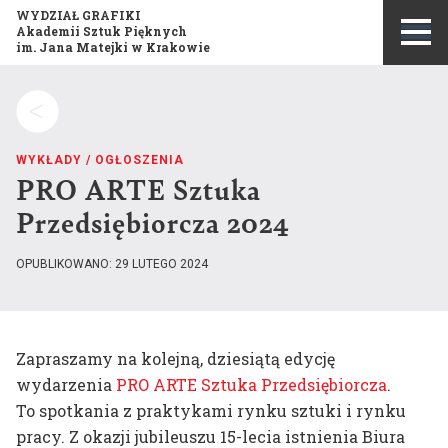
WYDZIAŁ GRAFIKI
Akademii Sztuk Pięknych
im. Jana Matejki w Krakowie
Szukaj:
WYKŁADY
/
OGŁOSZENIA
PRO ARTE Sztuka
Przedsiębiorcza 2024
OPUBLIKOWANO: 29 LUTEGO 2024
Misja i historia wydziału
Zapraszamy na kolejną, dziesiątą edycję
wydarzenia
PRO ARTE Sztuka Przedsiębiorcza
.
Publikacje
Opis kierunku studiów
To spotkania z praktykami rynku sztuki i rynku
Konkurs Grafika Roku
pracy. Z okazji jubileuszu 15-lecia istnienia Biura
Program studiów