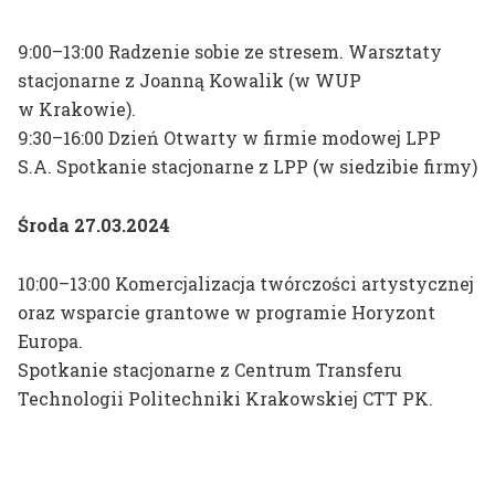
Paweł Krzywdziak
Anna Kusztra
9:00–13:00 Radzenie sobie ze stresem. Warsztaty
stacjonarne z Joanną Kowalik (w WUP
M
Edyta Mąsior
w Krakowie).
Bogdan Miga
9:30–16:00 Dzień Otwarty w firmie modowej LPP
S.A. Spotkanie stacjonarne z LPP (w siedzibie firmy)
Estera Mrówka
N
Szymon Nowak
Środa 27.03.2024
O
Dorota Ogonowska
10:00–13:00 Komercjalizacja twórczości artystycznej
Mateusz Otręba
oraz wsparcie grantowe w programie Horyzont
Europa.
Henryk Ożóg
Spotkanie stacjonarne z Centrum Transferu
Technologii Politechniki Krakowskiej CTT PK.
P
Urszula Palusińska
Piotr Panasiewicz
Agata Pankiewicz